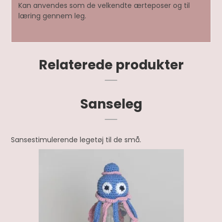
Kan anvendes som de velkendte ærteposer og til
læring gennem leg.
Relaterede produkter
Sanseleg
Sansestimulerende legetøj til de små.