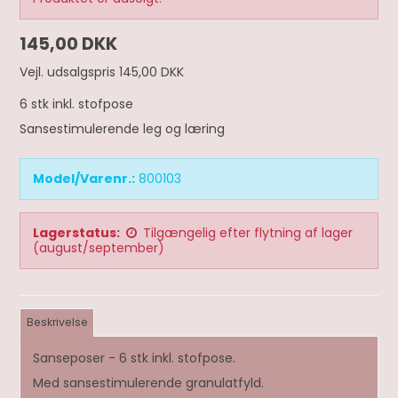
145,00 DKK
Vejl. udsalgspris 145,00 DKK
6 stk inkl. stofpose
Sansestimulerende leg og læring
Model/Varenr.:
800103
Lagerstatus:
Tilgængelig efter flytning af lager
(august/september)
Beskrivelse
Sanseposer - 6 stk inkl. stofpose.
Med sansestimulerende granulatfyld.