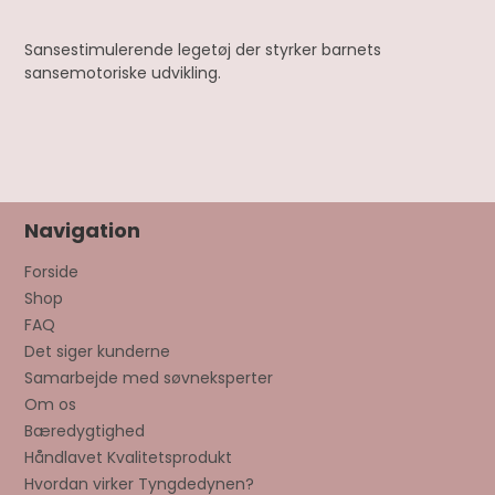
Sansestimulerende legetøj der styrker barnets
sansemotoriske udvikling.
Navigation
Forside
Shop
FAQ
Det siger kunderne
Samarbejde med søvneksperter
Om os
Bæredygtighed
Håndlavet Kvalitetsprodukt
Hvordan virker Tyngdedynen?