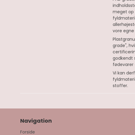
indholdsst
meget op i
fyldmateri
allerhøjest
vore egne 
Plastgranu
grade", hv
certificeri
godkendt s
fødevarer 
Vi kan der
fyldmateria
stoffer.
Navigation
Forside