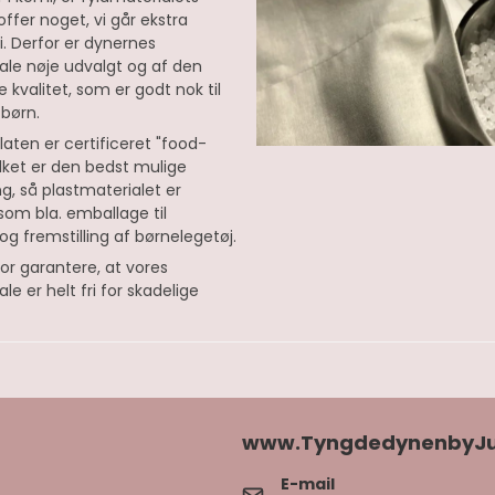
offer noget, vi går ekstra
. Derfor er dynernes
ale nøje udvalgt og af den
e kvalitet, som er godt nok til
børn.
laten er certificeret "food-
ilket er den bedst mulige
ng, så plastmaterialet er
om bla. emballage til
og fremstilling af børnelegetøj.
for garantere, at vores
le er helt fri for skadelige
www.TyngdedynenbyJu
E-mail