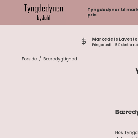
Tyngdedyner til mar
pris
Markedets Laveste 
Prisgaranti + 5% ekstra ra
Forside
/
Bæredygtighed
Bæredy
Hos Tyngd