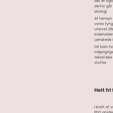
det er vigt
derfor går
økologi.
Af hensyn t
vores tyng
ufarvet Ø
indeholder
uønskede 
Dit barn h
miljørigtig
tekstil ik
stoffer.
Helt fr
I kraft af
PhD grader