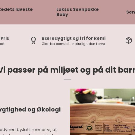
kedets laveste
Luksus Søvnpakke
Sen
Baby
Pris
Bæredygtigt og fri for kemi
bat
Øko-tex bomuld - naturlig uden farve
Vi passer på miljøet og på dit bar
gtighed og Økologi
edynen byJuhl mener vi, at