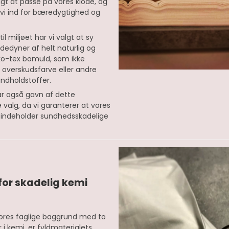
igt at passe på vores klode, og
 vi ind for bæredygtighed og
il miljøet har vi valgt at sy
dedyner af helt naturlig og
ko-tex bomuld, som ikke
 overskudsfarve eller andre
indholdstoffer.
ar også gavn af dette
e valg, da vi garanterer at vores
ke indeholder sundhedsskadelige
i for skadelig kemi
 vores faglige baggrund med to
 i kemi, er fyldmaterialets