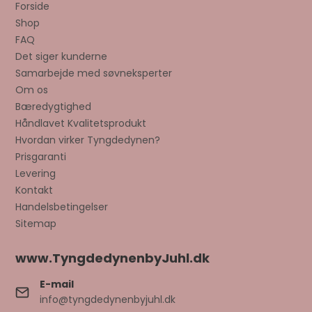
Forside
Shop
FAQ
Det siger kunderne
Samarbejde med søvneksperter
Om os
Bæredygtighed
Håndlavet Kvalitetsprodukt
Hvordan virker Tyngdedynen?
Prisgaranti
Levering
Kontakt
Handelsbetingelser
Sitemap
www.TyngdedynenbyJuhl.dk
E-mail
info@tyngdedynenbyjuhl.dk