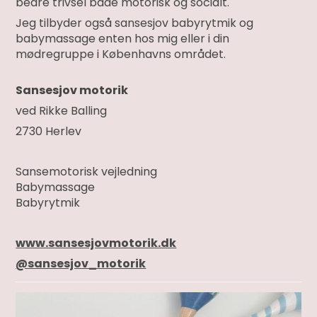
bedre trivsel både motorisk og socialt.
Jeg tilbyder også sansesjov babyrytmik og
babymassage enten hos mig eller i din
mødregruppe i Københavns området.
Sansesjov motorik
ved Rikke Balling
2730 Herlev
Sansemotorisk vejledning
Babymassage
Babyrytmik
www.sansesjovmotorik.dk
@sansesjov_motorik