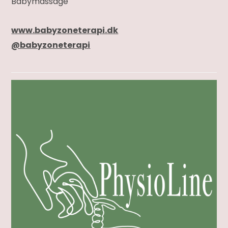
Babymassage
www.babyzoneterapi.dk
@babyzoneterapi