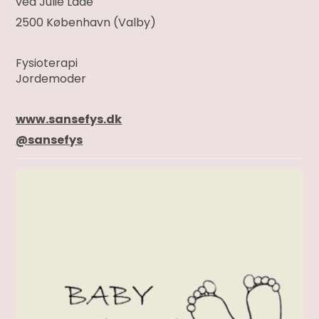
ved Julie Lade
2500 København (Valby)
Fysioterapi
Jordemoder
www.sansefys.dk
@sansefys